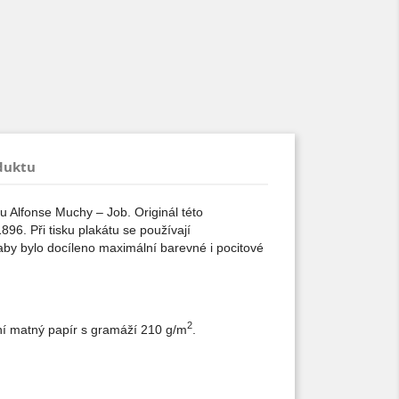
duktu
u Alfonse Muchy – Job. Originál této
96. Při tisku plakátu se používají
aby bylo docíleno maximální barevné i pocitové
2
lní matný papír s gramáží 210 g/m
.