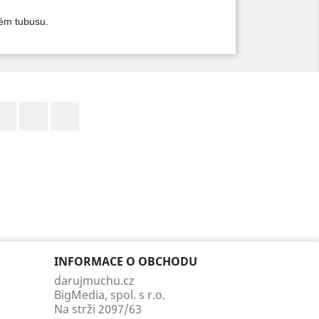
vém tubusu.
Facebook
YouTube
Instagram
INFORMACE O OBCHODU
darujmuchu.cz
BigMedia, spol. s r.o.
Na strži 2097/63