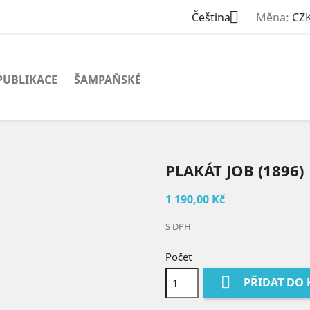

Čeština
Měna:
CZK
PUBLIKACE
ŠAMPAŇSKÉ
PLAKÁT JOB (1896)
1 190,00 Kč
S DPH
Počet

PŘIDAT DO