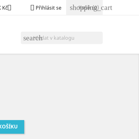
shopping_cart


Košík
(0)
 Kč
Přihlásit se
search
 KOŠÍKU