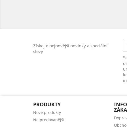
Získejte nejnovější novinky a speciální
slevy
S
or
u
kd
i
PRODUKTY
INF
ZÁKA
Nové produkty
Doprav
Nejprodávanější
Obcho