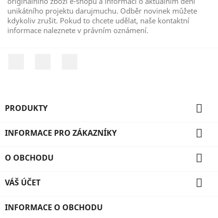
originálního zboží e-shopu a informací o aktuálním dění
unikátního projektu darujmuchu. Odběr novinek můžete
kdykoliv zrušit. Pokud to chcete udělat, naše kontaktní
informace naleznete v právním oznámení.
Facebook
YouTube
Instagram

PRODUKTY

INFORMACE PRO ZÁKAZNÍKY

O OBCHODU

VÁŠ ÚČET
INFORMACE O OBCHODU