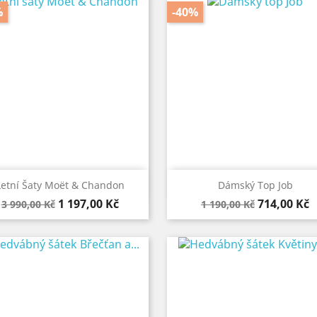
%
-40%


Rychlý náhled
Rychlý náhled
Letní Šaty Moët & Chandon
Dámský Top Job
Běžná
Cena
Běžná
Cena
1 197,00 Kč
714,00 Kč
3 990,00 Kč
1 190,00 Kč
cena
cena