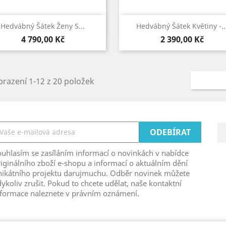


Rychlý náhled
Rychlý náhled
Hedvábný Šátek Ženy S...
Hedvábný Šátek Květiny -..
Cena
Cena
4 790,00 Kč
2 390,00 Kč
razení 1-12 z 20 položek
ouhlasím se zasíláním informací o novinkách v nabídce
iginálního zboží e-shopu a informací o aktuálním dění
nikátního projektu darujmuchu. Odběr novinek můžete
ykoliv zrušit. Pokud to chcete udělat, naše kontaktní
nformace naleznete v právním oznámení.