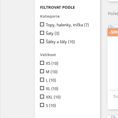
FILTROVAT PODLE
Počet
Kategorie
Topy, halenky, trička
(7)
-50
Šaty
(3)
Šátky a šály
(10)
Velikost
XS
(10)
M
(10)
L
(10)
XL
(10)
Tr
XXL
(10)
S
(10)