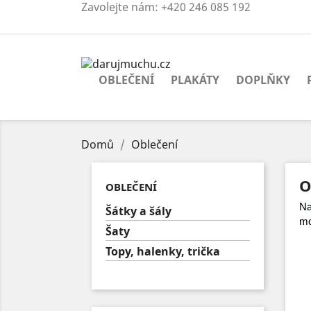
Zavolejte nám:
+420 246 085 192
OBLEČENÍ
PLAKÁTY
DOPLŇKY
Domů
Oblečení
O
OBLEČENÍ
Na
Šátky a šály
mo
Šaty
Topy, halenky, trička