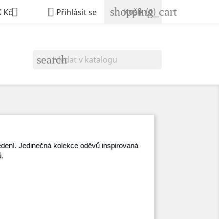
shopping_cart


Košík
(0)
 Kč
Přihlásit se
search
edení. Jedinečná kolekce oděvů inspirovaná
.