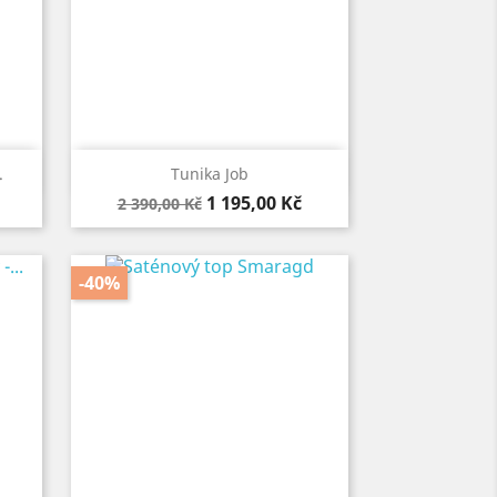

Rychlý náhled
.
Tunika Job
Běžná
Cena
1 195,00 Kč
2 390,00 Kč
cena
-40%