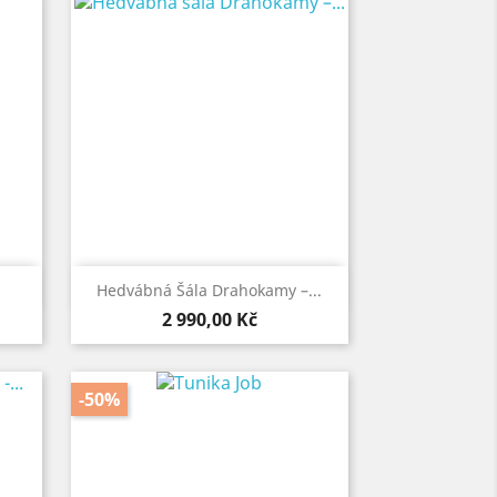

Rychlý náhled
Hedvábná Šála Drahokamy –...
Cena
2 990,00 Kč
-50%