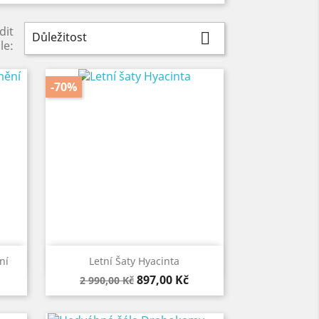
dit
Důležitost

le:
-70%

Rychlý náhled
ní
Letní Šaty Hyacinta
Běžná
Cena
897,00 Kč
2 990,00 Kč
cena