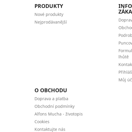
PRODUKTY
INF
ZÁKA
Nové produkty
Doprav
Nejprodávanější
Obcho
Podrob
Puncov
Formul
lhůtě
Kontak
Přihlá
Můj úč
O OBCHODU
Doprava a platba
Obchodní podmínky
Alfons Mucha - životopis
Cookies
Kontaktujte nás