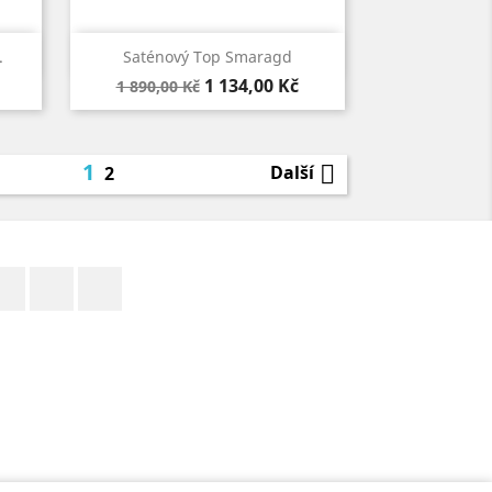

Rychlý náhled
.
Saténový Top Smaragd
Běžná
Cena
1 134,00 Kč
1 890,00 Kč
cena
1

Další
2
Facebook
YouTube
Instagram