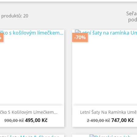
Seřa
 produktů: 20
pod
%
-70%


Rychlý náhled
Rychlý náhled
ičko S Košilovým Límečkem...
Letní Šaty Na Ramínka Umě
Běžná
Cena
Běžná
Cena
495,00 Kč
747,00 Kč
990,00 Kč
2 490,00 Kč
cena
cena