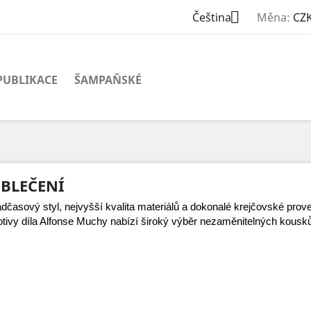

Čeština
Měna:
CZK
PUBLIKACE
ŠAMPAŇSKÉ
BLEČENÍ
dčasový styl, nejvyšší kvalita materiálů a dokonalé krejčovské prov
tivy díla Alfonse Muchy nabízí široký výběr nezaměnitelných kousků