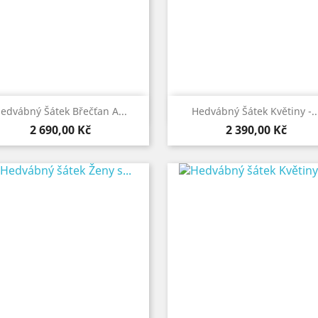


Rychlý náhled
Rychlý náhled
edvábný Šátek Břečťan A...
Hedvábný Šátek Květiny -..
Cena
Cena
2 690,00 Kč
2 390,00 Kč