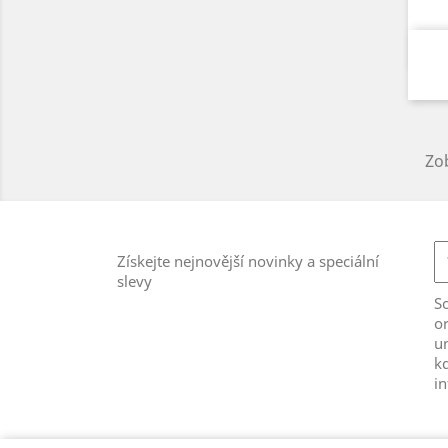
Zob
Získejte nejnovější novinky a speciální
slevy
S
or
u
kd
i