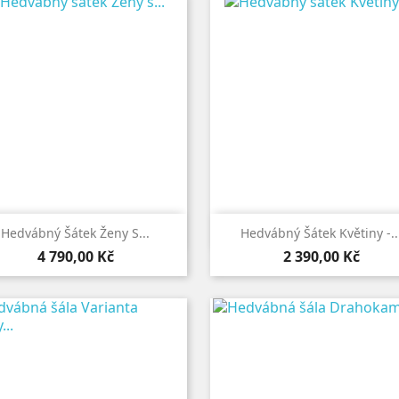


Rychlý náhled
Rychlý náhled
Hedvábný Šátek Ženy S...
Hedvábný Šátek Květiny -..
Cena
Cena
4 790,00 Kč
2 390,00 Kč