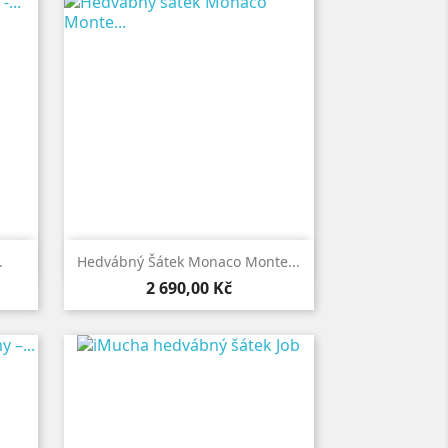

Rychlý náhled
.
Hedvábný Šátek Monaco Monte...
Cena
2 690,00 Kč