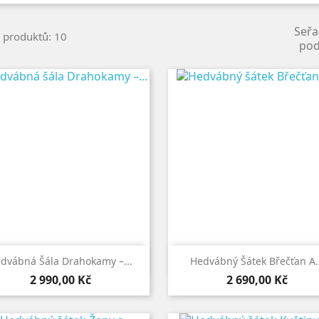
Seřa
 produktů: 10
pod


Rychlý náhled
Rychlý náhled
dvábná Šála Drahokamy –...
Hedvábný Šátek Břečťan A..
Cena
Cena
2 990,00 Kč
2 690,00 Kč