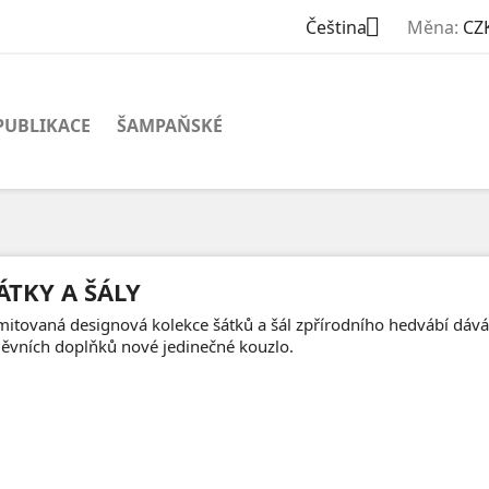

Čeština
Měna:
CZ
PUBLIKACE
ŠAMPAŇSKÉ
ÁTKY A ŠÁLY
mitovaná designová kolekce šátků a šál zpřírodního hedvábí dává
ěvních doplňků nové jedinečné kouzlo.