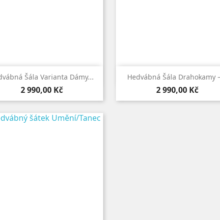


Rychlý náhled
Rychlý náhled
vábná Šála Varianta Dámy...
Hedvábná Šála Drahokamy –.
Cena
Cena
2 990,00 Kč
2 990,00 Kč