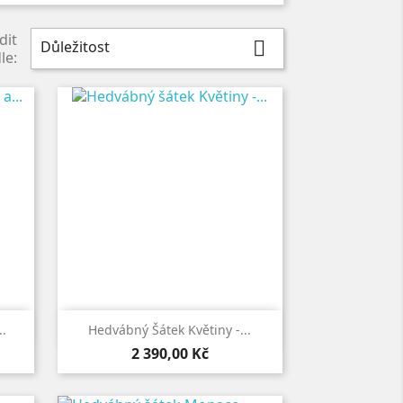
dit
Důležitost

le:

Rychlý náhled
.
Hedvábný Šátek Květiny -...
Cena
2 390,00 Kč