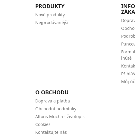
PRODUKTY
INF
ZÁKA
Nové produkty
Doprav
Nejprodávanější
Obcho
Podrob
Puncov
Formul
lhůtě
Kontak
Přihlá
Můj úč
O OBCHODU
Doprava a platba
Obchodní podmínky
Alfons Mucha - životopis
Cookies
Kontaktujte nás