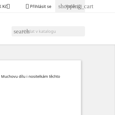
shopping_cart


Košík
(0)
K Kč
Přihlásit se
search
 Muchovu dílu i nositelkám těchto