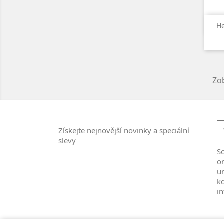
H
Zob
Získejte nejnovější novinky a speciální
slevy
S
or
u
kd
i