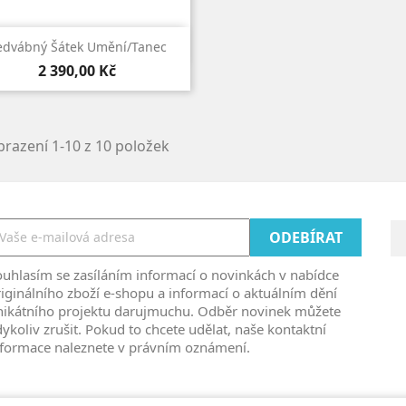

Rychlý náhled
edvábný Šátek Umění/Tanec
Cena
2 390,00 Kč
razení 1-10 z 10 položek
ouhlasím se zasíláním informací o novinkách v nabídce
iginálního zboží e-shopu a informací o aktuálním dění
nikátního projektu darujmuchu. Odběr novinek můžete
ykoliv zrušit. Pokud to chcete udělat, naše kontaktní
nformace naleznete v právním oznámení.