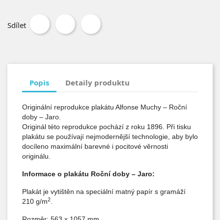
Sdílet
Popis
Detaily produktu
Originální reprodukce plakátu Alfonse Muchy – Roční
doby
–
Jaro.
Originál této reprodukce pochází z roku 1896. Při tisku
plakátu se používají nejmodernější technologie, aby bylo
docíleno maximální barevné i pocitové věrnosti
originálu.
Informace o plakátu Roční doby
–
Jaro:
Plakát je vytištěn na speciální matný papír s gramáží
2
210 g/m
.
Rozměr: 563 x 1057 mm