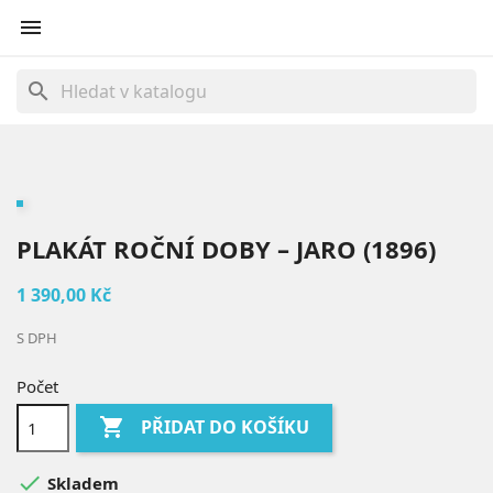

search
PLAKÁT ROČNÍ DOBY – JARO (1896)
1 390,00 Kč
S DPH
Počet

PŘIDAT DO KOŠÍKU

Skladem