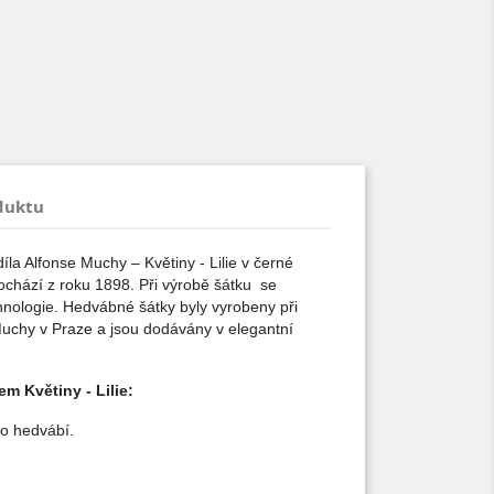
duktu
la Alfonse Muchy – Květiny - Lilie v černé
pochází z roku 1898. Při výrobě šátku se
hnologie. Hedvábné šátky byly vyrobeny při
 Muchy v Praze a jsou dodávány v elegantní
m Květiny - Lilie:
ho hedvábí.