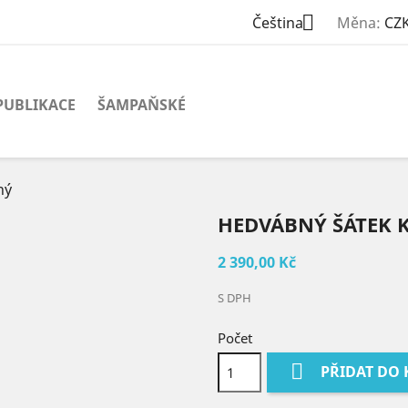

Čeština
Měna:
CZK
PUBLIKACE
ŠAMPAŇSKÉ
ný
HEDVÁBNÝ ŠÁTEK KV
2 390,00 Kč
S DPH
Počet

PŘIDAT DO