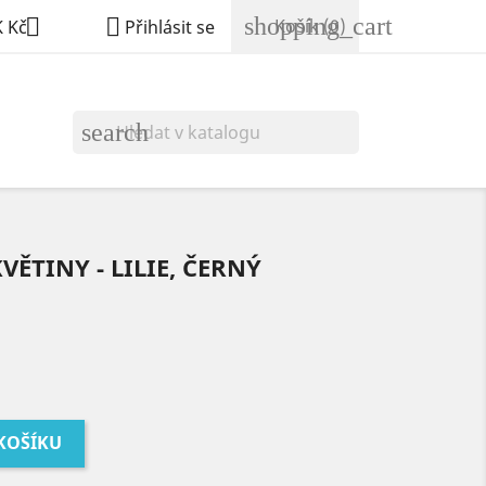
shopping_cart


Košík
(0)
 Kč
Přihlásit se
search
ĚTINY - LILIE, ČERNÝ
 KOŠÍKU