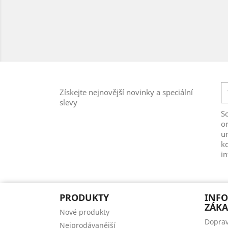
Získejte nejnovější novinky a speciální
slevy
S
or
u
kd
i
PRODUKTY
INF
ZÁKA
Nové produkty
Doprav
Nejprodávanější