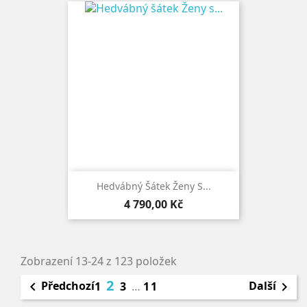
Hedvábný Šátek Ženy S...
Cena
4 790,00 Kč
Zobrazení 13-24 z 123 položek
2
Předchozí
Další

1
3
…
11
