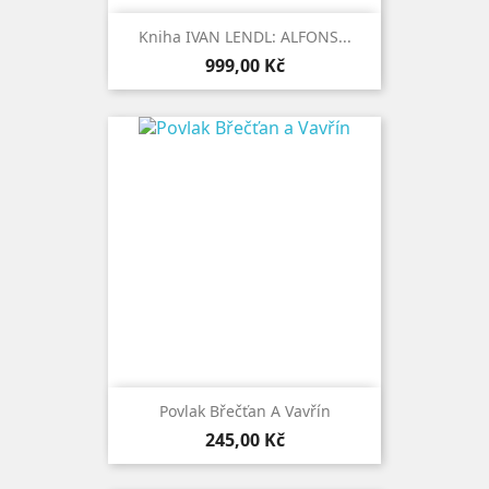
Kniha IVAN LENDL: ALFONS...
Cena
999,00 Kč
Povlak Břečťan A Vavřín
Cena
245,00 Kč