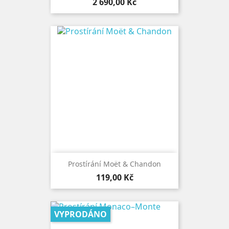
Cena
2 690,00 Kč
Prostírání Moët & Chandon
Cena
119,00 Kč
VYPRODÁNO