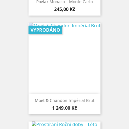
Povlak Monaco – Monte Carlo
Cena
245,00 Kč
VYPRODÁNO
Moët & Chandon Impérial Brut
Cena
1 249,00 Kč